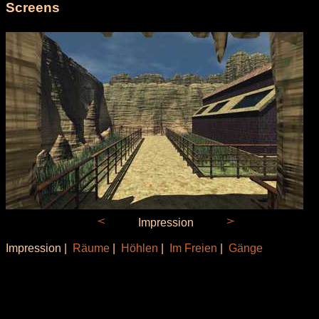
Screens
Impression
Impression |
Räume
|
Höhlen
|
Im Freien
|
Gänge